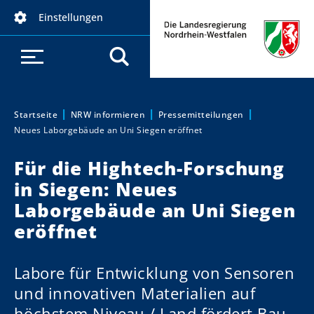
D
Einstellungen
i
r
e
k
t
z
Startseite
NRW informieren
Pressemitteilungen
Sie sind hier:
Neues Laborgebäude an Uni Siegen eröffnet
u
m
Für die Hightech-Forschung
I
in Siegen: Neues
n
h
Laborgebäude an Uni Siegen
a
eröffnet
l
t
Labore für Entwicklung von Sensoren
und innovativen Materialien auf
höchstem Niveau / Land fördert Bau