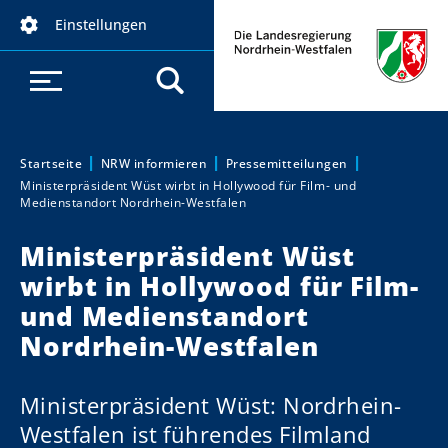
D
Einstellungen
i
r
e
k
t
z
Startseite
NRW informieren
Pressemitteilungen
Sie sind hier:
Ministerpräsident Wüst wirbt in Hollywood für Film- und
u
Medienstandort Nordrhein-Westfalen
m
I
Ministerpräsident Wüst
n
wirbt in Hollywood für Film-
h
und Medienstandort
a
Nordrhein-Westfalen
l
t
Ministerpräsident Wüst: Nordrhein-
Westfalen ist führendes Filmland