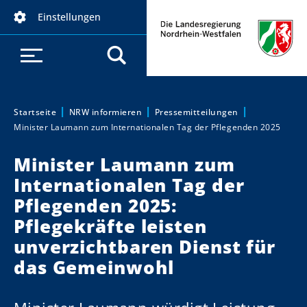
D
Einstellungen
i
r
e
k
t
z
Startseite
NRW informieren
Pressemitteilungen
Sie sind hier:
Minister Laumann zum Internationalen Tag der Pflegenden 2025
u
m
Minister Laumann zum
I
Internationalen Tag der
n
h
Pflegenden 2025:
a
Pflegekräfte leisten
l
unverzichtbaren Dienst für
t
das Gemeinwohl