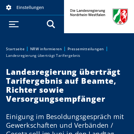
D
Einstellungen
i
r
e
k
t
z
Startseite
NRW informieren
Pressemitteilungen
Sie sind hier:
Landesregierung überträgt Tarifergebnis
u
m
Landesregierung überträgt
I
Tarifergebnis auf Beamte,
n
h
Richter sowie
a
Versorgungsempfänger
l
t
Einigung im Besoldungsgespräch mit
Gewerkschaften und Verbänden /
Gesetz soll im Juni in den Landtag