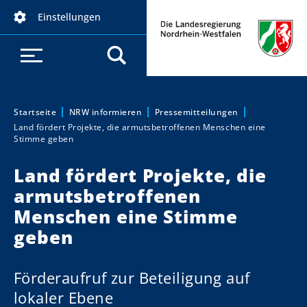
D
Einstellungen
i
r
e
k
t
z
Startseite
NRW informieren
Pressemitteilungen
Sie sind hier:
Land fördert Projekte, die armutsbetroffenen Menschen eine
u
Stimme geben
m
I
Land fördert Projekte, die
n
armutsbetroffenen
h
Menschen eine Stimme
a
geben
l
t
Förderaufruf zur Beteiligung auf
lokaler Ebene