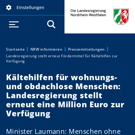
D
Einstellungen
i
r
e
k
t
z
Startseite
NRW informieren
Pressemitteilungen
Sie sind hier:
Landesregierung stellt erneut Fördermittel für Kältehilfen zur
u
Verfügung
m
I
Kältehilfen für wohnungs-
n
und obdachlose Menschen:
h
Landesregierung stellt
a
erneut eine Million Euro zur
l
t
Verfügung
Minister Laumann: Menschen ohne