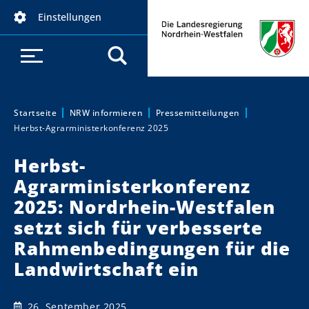
D
Einstellungen
i
r
e
k
t
z
Startseite
NRW informieren
Pressemitteilungen
Sie sind hier:
Herbst-Agrarministerkonferenz 2025
u
m
Herbst-
I
Agrarministerkonferenz
n
h
2025: Nordrhein-Westfalen
a
setzt sich für verbesserte
l
Rahmenbedingungen für die
t
Landwirtschaft ein
26. September 2025