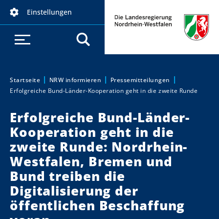
D
Einstellungen
i
r
e
k
t
z
Startseite
NRW informieren
Pressemitteilungen
Sie sind hier:
Erfolgreiche Bund-Länder-Kooperation geht in die zweite Runde
u
m
Erfolgreiche Bund-Länder-
I
Kooperation geht in die
n
h
zweite Runde: Nordrhein-
a
Westfalen, Bremen und
l
Bund treiben die
t
Digitalisierung der
öffentlichen Beschaffung