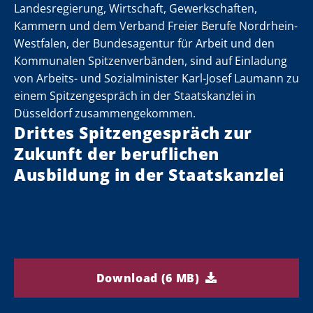
Landesregierung, Wirtschaft, Gewerkschaften,
in-
in-
in-
Kammern und dem Verband Freier Berufe Nordrhein-
Westfalen, der Bundesagentur für Arbeit und den
g
g
g
Kommunalen Spitzenverbänden, sind auf Einladung
 zu
 zu
 zu
von Arbeits- und Sozialminister Karl-Josef Laumann zu
einem Spitzengespräch in der Staatskanzlei in
Düsseldorf zusammengekommen.
Drittes Spitzengespräch zur
Zukunft der beruflichen
Ausbildung in der Staatskanzlei
Download (6 MB)