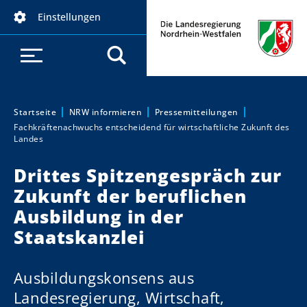
D
Einstellungen
i
r
e
k
t
z
Startseite
NRW informieren
Pressemitteilungen
Sie sind hier:
Fachkräftenachwuchs entscheidend für wirtschaftliche Zukunft des
u
Landes
m
I
Drittes Spitzengespräch zur
n
Zukunft der beruflichen
h
Ausbildung in der
a
Staatskanzlei
l
t
Ausbildungskonsens aus
Landesregierung, Wirtschaft,