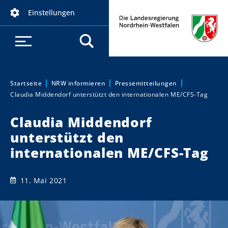
D
Einstellungen
i
r
e
k
t
z
Startseite
NRW informieren
Pressemitteilungen
Sie sind hier:
Claudia Middendorf unterstützt den internationalen ME/CFS-Tag
u
m
Claudia Middendorf
I
unterstützt den
n
h
internationalen ME/CFS-Tag
a
l
11. Mai 2021
t