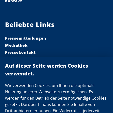
Kontakt
Beliebte Links
Pressemitteilungen
Mediathek
Pressekontakt
Ministerpräsident
Landeskabinett
Einsamkeit
Newsletter
Wir verwenden Cookies, um Ihnen die optimale
Nutzung unserer Webseite zu ermöglichen. Es
werden für den Betrieb der Seite notwendige Cookies
Folgen Sie uns
gesetzt. Darüber hinaus können Sie Inhalte von
Drittanbietern erlauben. Ein Widerruf ist jederzeit