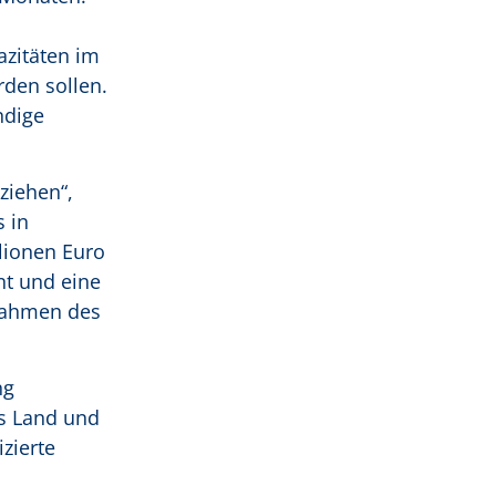
azitäten im
den sollen.
ndige
ziehen“,
 in
llionen Euro
nt und eine
Rahmen des
ng
us Land und
zierte