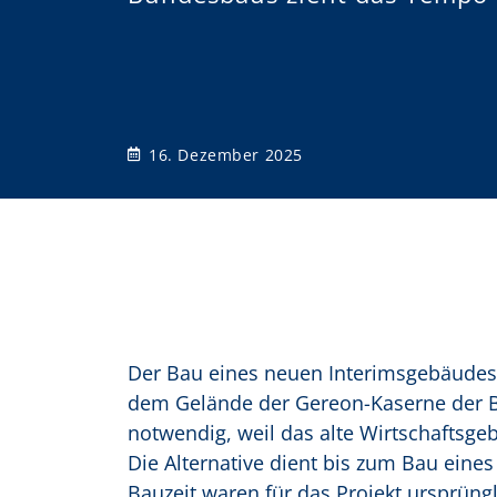
o
n
16. Dezember 2025
Der Bau eines neuen Interimsgebäudes 
dem Gelände der Gereon-Kaserne der Bu
notwendig, weil das alte Wirtschaftsg
Die Alternative dient bis zum Bau eine
Bauzeit waren für das Projekt ursprüng