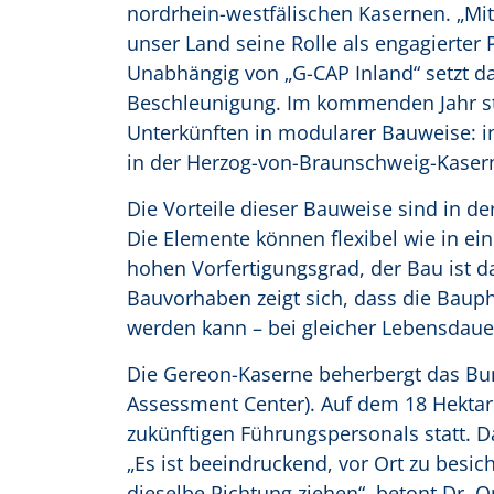
nordrhein-westfälischen Kasernen. „Mi
unser Land seine Rolle als engagierter 
Unabhängig von „G-CAP Inland“ setzt da
Beschleunigung. Im kommenden Jahr sta
Unterkünften in modularer Bauweise: i
in der Herzog-von-Braunschweig-Kaser
Die Vorteile dieser Bauweise sind in d
Die Elemente können flexibel wie in e
hohen Vorfertigungsgrad, der Bau ist 
Bauvorhaben zeigt sich, dass die Baup
werden kann – bei gleicher Lebensdaue
Die Gereon-Kaserne beherbergt das B
Assessment Center). Auf dem 18 Hekta
zukünftigen Führungspersonals statt. Da
„Es ist beeindruckend, vor Ort zu besich
dieselbe Richtung ziehen“, betont Dr. 