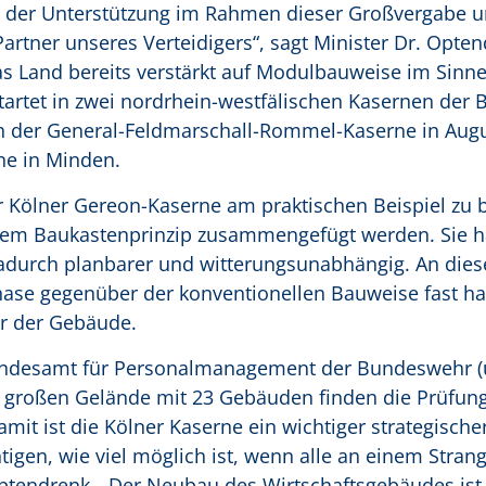
t der Unterstützung im Rahmen dieser Großvergabe un
Partner unseres Verteidigers“, sagt Minister Dr. Opten
s Land bereits verstärkt auf Modulbauweise im Sinne
rtet in zwei nordrhein-westfälischen Kasernen der 
n der General-Feldmarschall-Rommel-Kaserne in Aug
ne in Minden.
er Kölner Gereon-Kaserne am praktischen Beispiel zu 
inem Baukastenprinzip zusammengefügt werden. Sie 
dadurch planbarer und witterungsunabhängig. An die
hase gegenüber der konventionellen Bauweise fast hal
r der Gebäude.
undesamt für Personalmanagement der Bundeswehr (u
r großen Gelände mit 23 Gebäuden finden die Prüfun
mit ist die Kölner Kaserne ein wichtiger strategische
tigen, wie viel möglich ist, wenn alle an einem Stran
Optendrenk. „Der Neubau des Wirtschaftsgebäudes ist