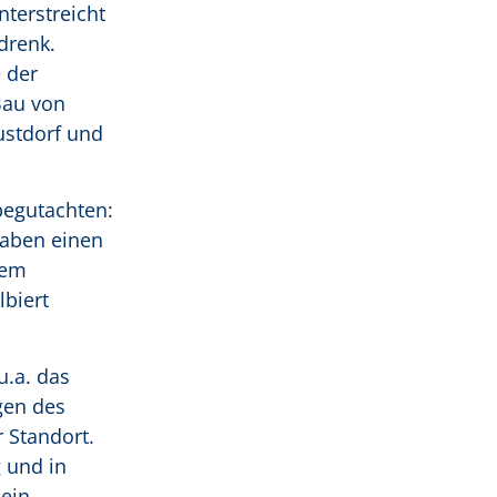
terstreicht
drenk.
 der
Bau von
ustdorf und
begutachten:
haben einen
sem
biert
.a. das
gen des
r Standort.
g und in
 ein