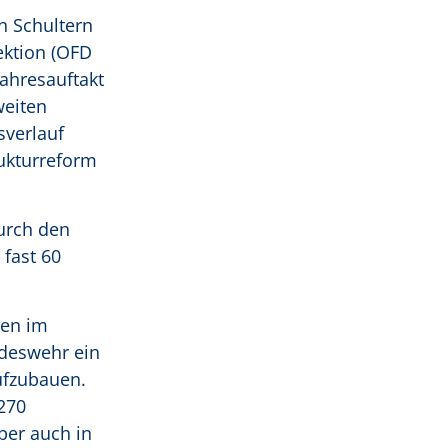
n Schultern
ektion (OFD
ahresauftakt
weiten
sverlauf
ukturreform
urch den
fast 60
uen im
deswehr ein
ufzubauen.
270
ber auch in