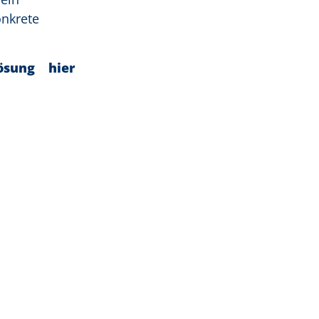
onkrete
ösung hier