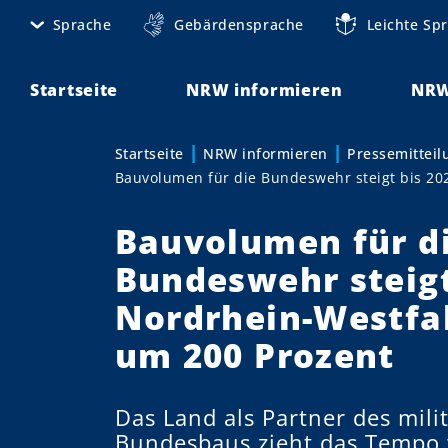
D
Sprache
Gebärdensprache
Leichte Sp
M
i
r
e
e
Startseite
NRW informieren
NRW
t
k
t
a
Startseite
NRW informieren
Pressemittei
Sie sind hier:
z
Bauvolumen für die Bundeswehr steigt bis 20
n
u
m
a
Bauvolumen für d
I
v
n
Bundeswehr steigt
h
i
Nordrhein-Westfal
a
g
l
um 200 Prozent
t
a
t
Das Land als Partner des mili
Bundesbaus zieht das Tempo w
i