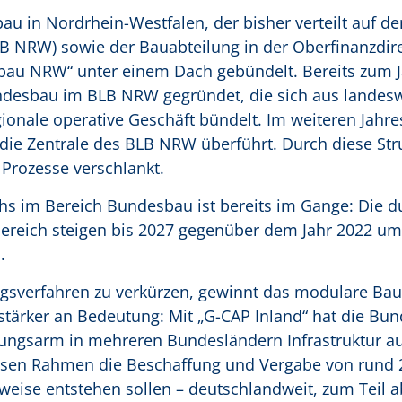
u in Nordrhein-Westfalen, der bisher verteilt auf de
LB NRW) sowie der Bauabteilung in der Oberfinanzdir
bau NRW“ unter einem Dach gebündelt. Bereits zum J
ndesbau im BLB NRW gegründet, die sich aus landes
onale operative Geschäft bündelt. Im weiteren Jahre
die Zentrale des BLB NRW überführt. Durch diese Str
Prozesse verschlankt.
hs im Bereich Bundesbau ist bereits im Gange: Die d
Bereich steigen bis 2027 gegenüber dem Jahr 2022 um 
n.
verfahren zu verkürzen, gewinnt das modulare Ba
rker an Bedeutung: Mit „G-CAP Inland“ hat die Bun
elungsarm in mehreren Bundesländern Infrastruktur a
ssen Rahmen die Beschaffung und Vergabe von rund 
eise entstehen sollen – deutschlandweit, zum Teil a