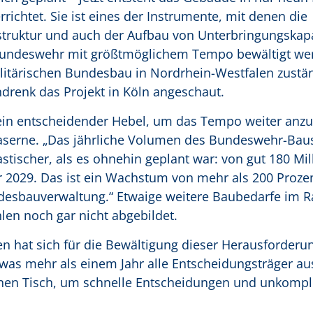
ichtet. Sie ist eines der Instrumente, mit denen die
struktur und auch der Aufbau von Unterbringungskap
ndeswehr mit größtmöglichem Tempo bewältigt wer
ilitärischen Bundesbau in Nordrhein-Westfalen zustä
ndrenk das Projekt in Köln angeschaut.
 ein entscheidender Hebel, um das Tempo weiter anzu
Kaserne. „Das jährliche Volumen des Bundeswehr-Baus
astischer, als es ohnehin geplant war: von gut 180 Mi
hr 2029. Das ist ein Wachstum von mehr als 200 Proze
desbauverwaltung.“ Etwaige weitere Baubedarfe im 
en noch gar nicht abgebildet.
n hat sich für die Bewältigung dieser Herausforderu
 etwas mehr als einem Jahr alle Entscheidungsträger a
inen Tisch, um schnelle Entscheidungen und unkompli