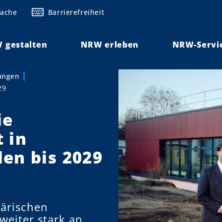
rache
Barrierefreiheit
 gestalten
NRW erleben
NRW-Servi
lungen
29
ie
 in
en bis 2029
tärischen
eiter stark an