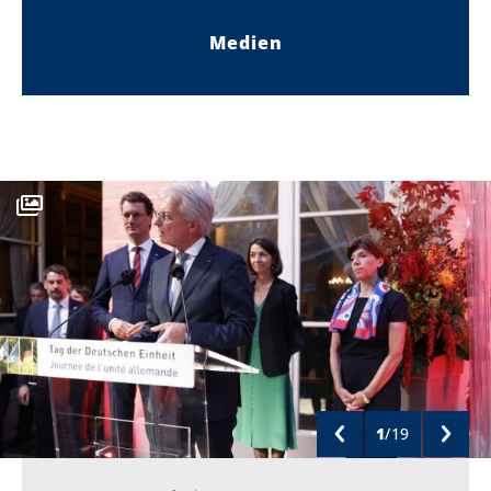
Medien
1
/
19