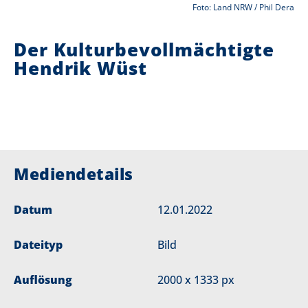
Foto: Land NRW / Phil Dera
i
Der Kulturbevollmächtigte
e
Hendrik Wüst
r
:
Mediendetails
Datum
12.01.2022
Dateityp
Bild
Auflösung
2000 x 1333 px