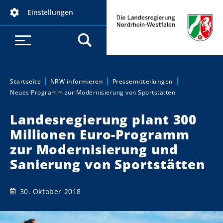
D
Einstellungen
i
r
e
k
t
z
Startseite
NRW informieren
Pressemitteilungen
Sie sind hier:
Neues Programm zur Modernisierung von Sportstätten
u
m
Landesregierung plant 300
I
Millionen Euro-Programm
n
h
zur Modernisierung und
a
Sanierung von Sportstätten
l
t
30. Oktober 2018