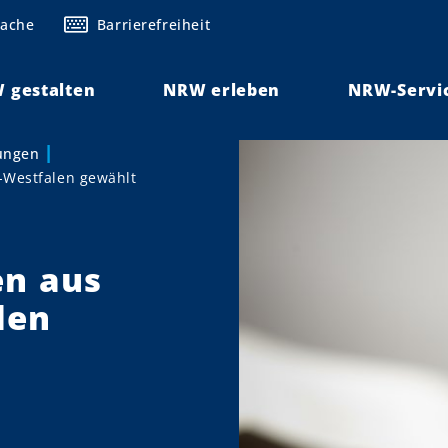
rache
Barrierefreiheit
 gestalten
NRW erleben
NRW-Servi
lungen
-Westfalen gewählt
en aus
len