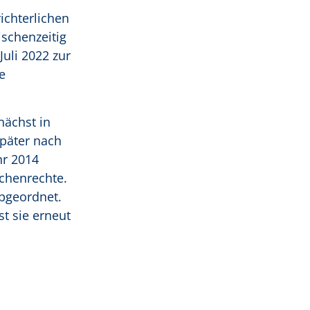
ichterlichen
schenzeitig
uli 2022 zur
e
nächst in
später nach
hr 2014
chenrechte.
abgeordnet.
st sie erneut