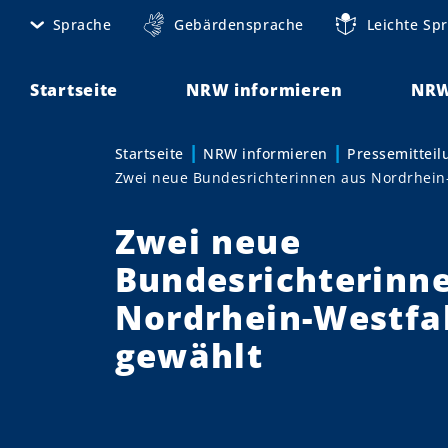
D
Sprache
Gebärdensprache
Leichte Sp
M
i
r
e
e
Startseite
NRW informieren
NRW
t
k
t
a
Startseite
NRW informieren
Pressemittei
Sie sind hier:
z
Zwei neue Bundesrichterinnen aus Nordrhein
n
u
m
a
Zwei neue
I
v
n
Bundesrichterinn
h
i
Nordrhein-Westfa
a
g
l
gewählt
t
a
t
i