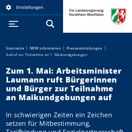
D
Einstellungen
i
r
e
k
t
z
Startseite
NRW informieren
Pressemitteilungen
Sie sind hier:
Aufruf zur Teilnahme an 1. Maikundgebungen
u
m
Zum 1. Mai: Arbeitsminister
I
Laumann ruft Bürgerinnen
n
h
und Bürger zur Teilnahme
a
an Maikundgebungen auf
l
t
In schwierigen Zeiten ein Zeichen
setzen für Mitbestimmung,
Tarifbindung und Sozialpartnerschaft