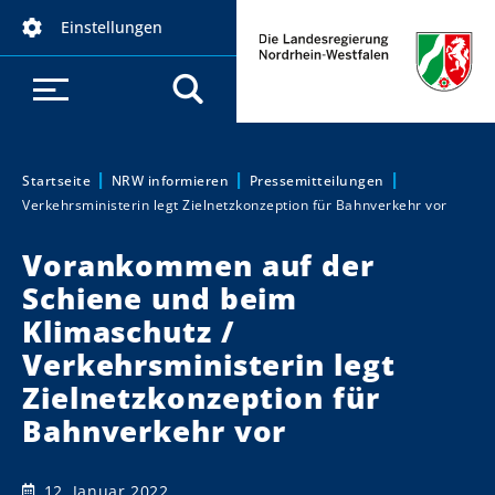
D
Einstellungen
i
r
e
k
t
z
Startseite
NRW informieren
Pressemitteilungen
Sie sind hier:
Verkehrsministerin legt Zielnetzkonzeption für Bahnverkehr vor
u
m
Vorankommen auf der
I
Schiene und beim
n
h
Klimaschutz /
a
Verkehrsministerin legt
l
Zielnetzkonzeption für
t
Bahnverkehr vor
12. Januar 2022