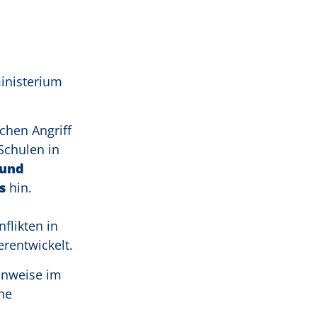
inisterium
chen Angriff
Schulen in
 und
s
hin.
flikten in
rentwickelt.
inweise im
he