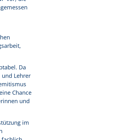
angemessen
chen
sarbeit,
ptabel. Da
n und Lehrer
semitismus
keine Chance
erinnen und
stützung im
n
 fachlich