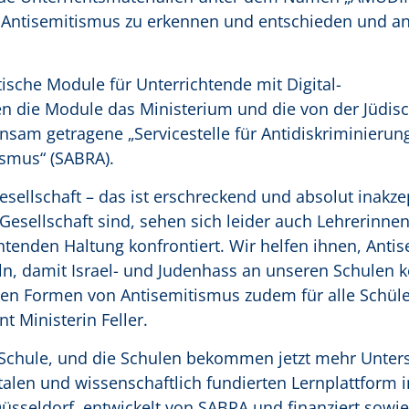
n, Antisemitismus zu erkennen und entschieden und 
tische Module für Unterrichtende mit Digital-
en die Module das Ministerium und die von der Jüdis
m getragene „Servicestelle für Antidiskriminierung
smus“ (SABRA).
sellschaft – das ist erschreckend und absolut inakze
Gesellschaft sind, sehen sich leider auch Lehrerinne
nden Haltung konfrontiert. Wir helfen ihnen, Anti
n, damit Israel- und Judenhass an unseren Schulen 
n Formen von Antisemitismus zudem für alle Schül
t Ministerin Feller.
er Schule, und die Schulen bekommen jetzt mehr Unter
len und wissenschaftlich fundierten Lernplattform i
sseldorf, entwickelt von SABRA und finanziert sowie