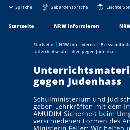
D
Sprache
Gebärdensprache
Leichte Sp
M
i
r
e
e
Startseite
NRW informieren
NRW
t
k
t
a
Startseite
NRW informieren
Pressemittei
Sie sind hier:
z
Unterrichtsmaterialien gegen Judenhass
n
u
m
a
Unterrichtsmateri
I
v
n
gegen Judenhass
h
i
a
g
Schulministerium und Jüdis
l
geben Lehrkräften mit dem I
t
a
AMUDIM Sicherheit beim Um
t
verschiedenen Formen des An
Ministerin Feller: Wir helfen
i