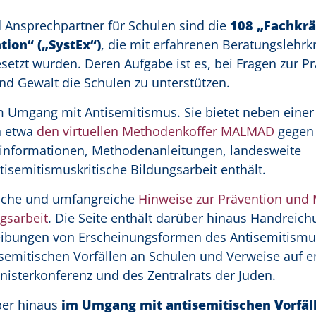
 Ansprechpartner für Schulen sind die
108 „Fachkrä
ion“ („SystEx“)
, die mit erfahrenen Beratungslehrk
etzt wurden. Deren Aufgabe ist es, bei Fragen zur P
nd Gewalt die Schulen zu unterstützen.
m Umgang mit Antisemitismus. Sie bietet neben einer
n etwa
den virtuellen Methodenkoffer MALMAD
gegen
dinformationen, Methodenanleitungen, landesweite
tisemitismuskritische Bildungsarbeit enthält.
liche und umfangreiche
Hinweise zur Prävention und 
gsarbeit
. Die Seite enthält darüber hinaus Handreic
eibungen von Erscheinungsformen des Antisemitismu
semitischen Vorfällen an Schulen und Verweise auf 
nisterkonferenz und des Zentralrats der Juden.
ber hinaus
im Umgang mit antisemitischen Vorfäl