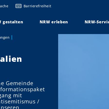
rache
Barrierefreiheit
 gestalten
NRW erleben
NRW-Servi
lungen
alien
che Gemeinde
nformationspaket
gang mit
tisemitismus /
 unseren