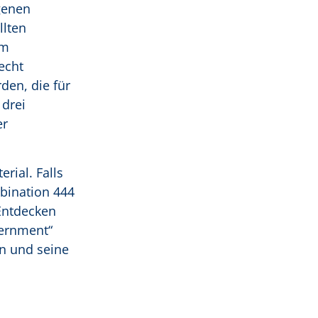
genen
llten
em
echt
en, die für
 drei
er
ial. Falls
mbination 444
Entdecken
vernment“
n und seine