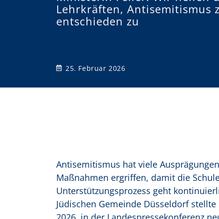
Lehrkräften, Antisemitismus
o
entschieden zu
n
25. Februar 2026
Antisemitismus hat viele Ausprägungen
Maßnahmen ergriffen, damit die Schul
Unterstützungsprozess geht kontinuierli
Jüdischen Gemeinde Düsseldorf stellte 
2026, in der Landespressekonferenz ne