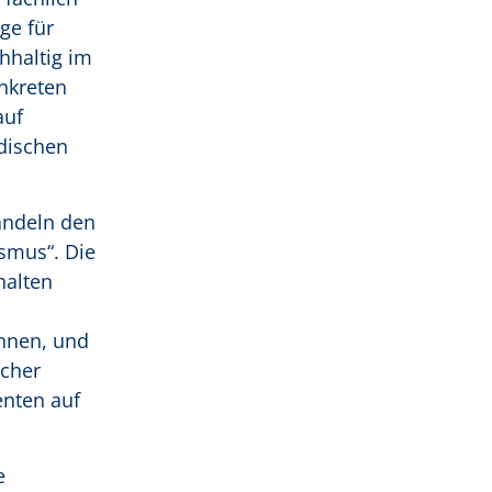
ge für
hhaltig im
nkreten
auf
üdischen
andeln den
smus“. Die
halten
önnen, und
acher
enten auf
e