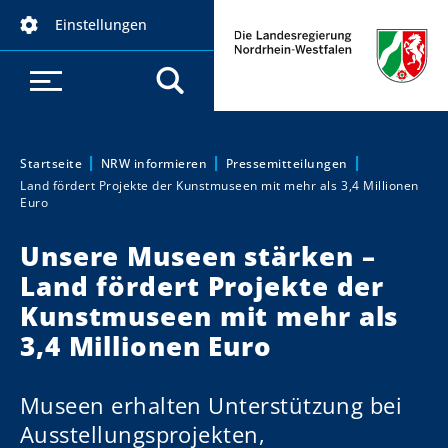
D
Einstellungen
i
r
e
k
t
z
Startseite
NRW informieren
Pressemitteilungen
Sie sind hier:
Land fördert Projekte der Kunstmuseen mit mehr als 3,4 Millionen
u
Euro
m
I
Unsere Museen stärken –
n
Land fördert Projekte der
h
Kunstmuseen mit mehr als
a
3,4 Millionen Euro
l
t
Museen erhalten Unterstützung bei
Ausstellungsprojekten,