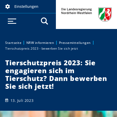
D
Einstellungen
i
r
e
k
t
z
Startseite
NRW informieren
Pressemitteilungen
Sie sind hier:
Tierschutzpreis 2023 - bewerben Sie sich jetzt
u
m
Tierschutzpreis 2023: Sie
I
engagieren sich im
n
h
Tierschutz? Dann bewerben
a
Sie sich jetzt!
l
t
13. Juli 2023