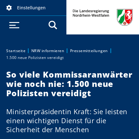
D
Einstellungen
i
r
e
k
t
z
Startseite
NRW informieren
Pressemitteilungen
Sie sind hier:
1.500 neue Polizisten vereidigt
u
m
So viele Kommissaranwärter
I
wie noch nie: 1.500 neue
n
h
Polizisten vereidigt
a
l
Ministerpräsidentin Kraft: Sie leisten
t
einen wichtigen Dienst für die
Sicherheit der Menschen