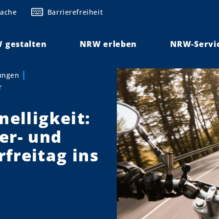
rache
Barrierefreiheit
 gestalten
NRW erleben
NRW-Servi
lungen
r
nelligkeit:
er- und
freitag ins