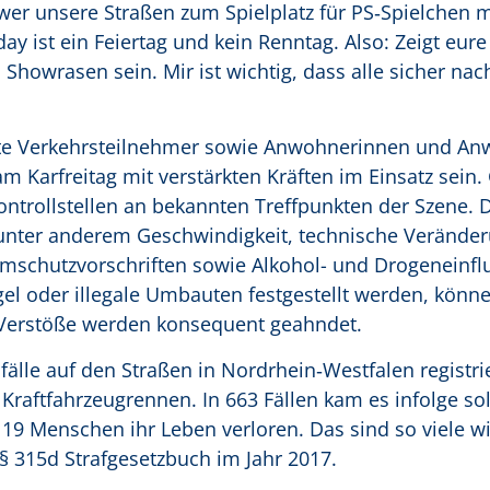
r wer unsere Straßen zum Spielplatz für PS‑Spielchen 
day ist ein Feiertag und kein Renntag. Also: Zeigt eure
Showrasen sein. Mir ist wichtig, dass alle sicher na
gte Verkehrsteilnehmer sowie Anwohnerinnen und An
 Karfreitag mit verstärkten Kräften im Einsatz sein.
ntrollstellen an bekannten Treffpunkten der Szene. 
nter anderem Geschwindigkeit, technische Verände
rmschutzvorschriften sowie Alkohol- und Drogeneinfl
el oder illegale Umbauten festgestellt werden, könn
Verstöße werden konsequent geahndet.
fälle auf den Straßen in Nordrhein‑Westfalen registri
e Kraftfahrzeugrennen. In 663 Fällen kam es infolge so
19 Menschen ihr Leben verloren. Das sind so viele w
 § 315d Strafgesetzbuch im Jahr 2017.