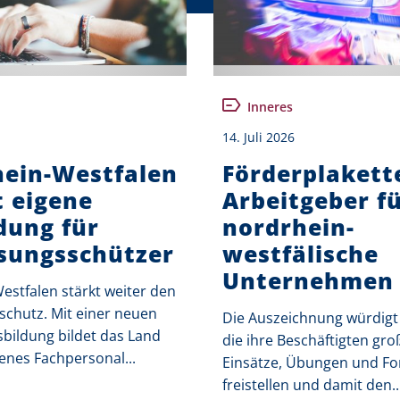
Inneres
14. Juli 2026
ein-Westfalen
Förderplakett
t eigene
Arbeitgeber fü
dung für
nordrhein-
sungsschützer
westfälische
Unternehmen
stfalen stärkt weiter den
schutz. Mit einer neuen
Die Auszeichnung würdigt 
bildung bildet das Land
die ihre Beschäftigten gro
enes Fachpersonal...
Einsätze, Übungen und Fo
freistellen und damit den..