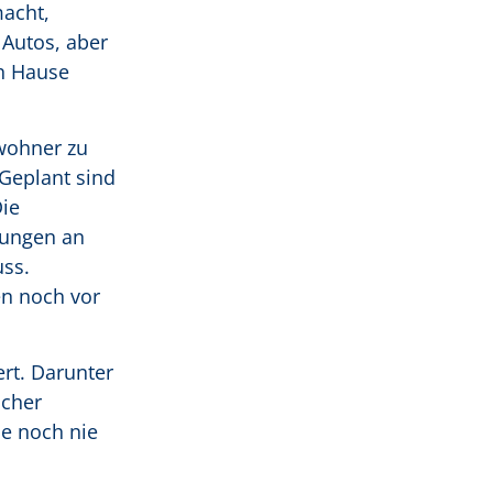
macht,
 Autos, aber
ch Hause
wohner zu
 Geplant sind
Die
rungen an
uss.
en noch vor
ert. Darunter
lcher
ie noch nie