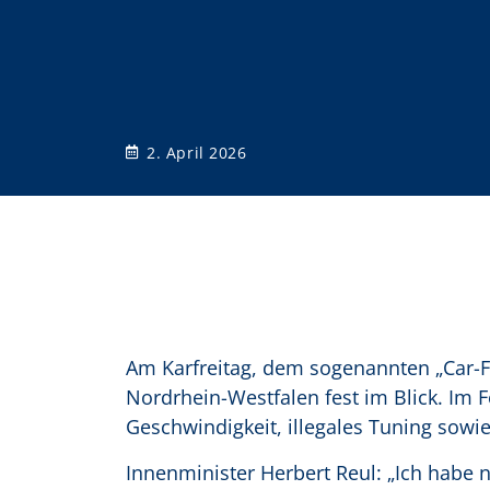
o
n
2. April 2026
Am Karfreitag, dem sogenannten „Car-Fri
Nordrhein-Westfalen fest im Blick. Im
Geschwindigkeit, illegales Tuning sowi
Innenminister Herbert Reul: „Ich habe 