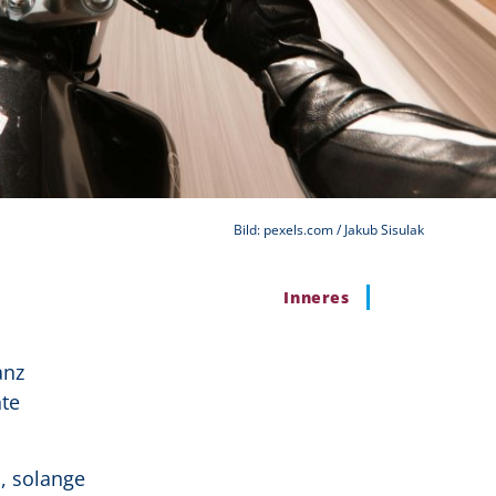
Bild: pexels.com / Jakub Sisulak
Inneres
anz
te
, solange