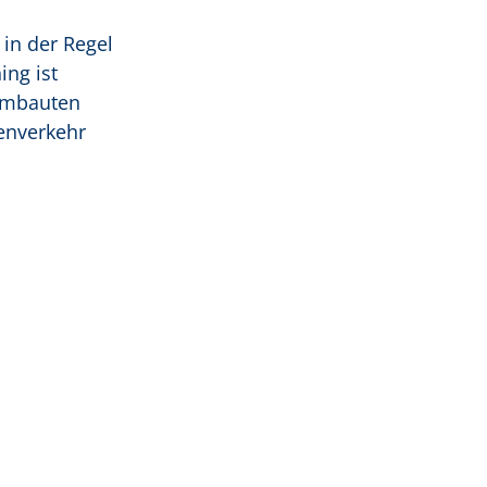
in der Regel
ng ist
 Umbauten
enverkehr