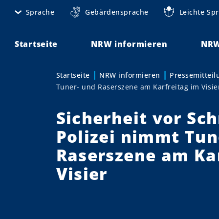
D
Sprache
Gebärdensprache
Leichte Sp
M
i
r
e
e
Startseite
NRW informieren
NRW
t
k
t
a
Startseite
NRW informieren
Pressemittei
Sie sind hier:
z
Tuner- und Raserszene am Karfreitag im Visie
n
u
m
a
Sicherheit vor Sch
I
v
n
Polizei nimmt Tun
h
i
Raserszene am Kar
a
g
l
Visier
t
a
t
i