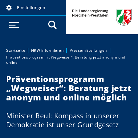
D
Einstellungen
i
r
e
k
t
z
Startseite
NRW informieren
Pressemitteilungen
Sie sind hier:
Präventionsprogramm „Wegweiser“: Beratung jetzt anonym und
u
online
m
I
Präventionsprogramm
n
„Wegweiser“: Beratung jetzt
h
anonym und online möglich
a
l
t
Minister Reul: Kompass in unserer
Demokratie ist unser Grundgesetz