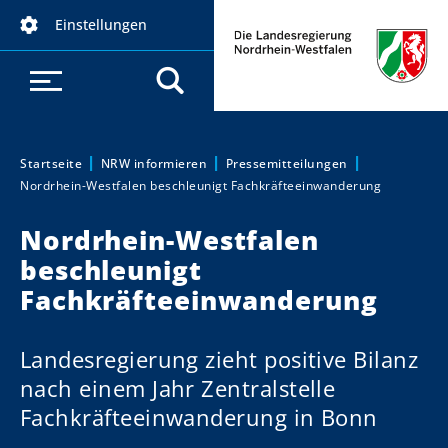
D
Einstellungen
i
r
e
k
t
z
Startseite
NRW informieren
Pressemitteilungen
Sie sind hier:
Nordrhein-Westfalen beschleunigt Fachkräfteeinwanderung
u
m
Nordrhein-Westfalen
I
beschleunigt
n
h
Fachkräfteeinwanderung
a
l
Landesregierung zieht positive Bilanz
t
nach einem Jahr Zentralstelle
Fachkräfteeinwanderung in Bonn