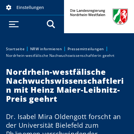
D
Einstellungen
i
r
e
k
t
z
Startseite
NRW informieren
Pressemitteilungen
Sie sind hier:
Nordrhein-westfälische Nachwuchswissenschaftlerin geehrt
u
m
Nordrhein-westfälische
I
Nachwuchswissenschaftleri
n
h
n mit Heinz Maier-Leibnitz-
a
Preis geehrt
l
t
Dr. Isabel Mira Oldengott forscht an
der Universität Bielefeld zum
Phänomen verschwindender