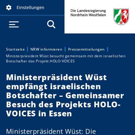
D
Einstellungen
i
r
e
k
t
z
Startseite
NRW informieren
Pressemitteilungen
Sie sind hier:
Ministerpräsident Wüst besucht gemeinsam mit dem israelischen
u
Botschafter das Projekt HOLO-VOICES
m
I
Ministerpräsident Wüst
n
empfängt israelischen
h
Botschafter – Gemeinsamer
a
Besuch des Projekts HOLO-
l
t
VOICES in Essen
Ministerpräsident Wüst: Die