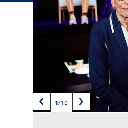
i
o
e
n
r
:
1
/
10
Bernd Thissen
Bernd Thissen
Bernd Thissen
Bernd Thissen
Bernd Thissen
Bernd Thissen
Bernd Thissen
Bernd Thissen
Bernd Thissen
Bernd Thissen