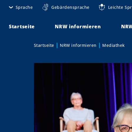
D
Sprache
Gebärdensprache
Leichte Sp
M
i
r
e
e
Startseite
NRW informieren
NRW
t
k
t
a
Startseite
NRW informieren
Mediathek
z
S
n
u
i
m
a
I
e
v
n
s
h
i
a
i
g
l
n
t
a
d
t
h
i