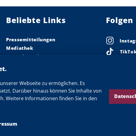
Beliebte Links
Folgen 
Pressemitteilungen
Insta
Mediathek
TikTo
Pressekontakt
Linke
Ministerpräsident
Landeskabinett
Faceb
Einsamkeit
unserer Webseite zu ermöglichen. Es
X
setzt. Darüber hinaus können Sie Inhalte von
Newsletter
Threa
Datensc
ch. Weitere Informationen finden Sie in den
YouTu
ressum