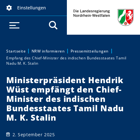
D
Einstellungen
i
r
e
k
t
z
Startseite
NRW informieren
Pressemitteilungen
Sie sind hier:
Empfang des Chief-Minister des indischen Bundesstaates Tamil
u
Nadu M. K. Stalin
m
I
Ministerpräsident Hendrik
n
Wüst empfängt den Chief-
h
Minister des indischen
a
Bundesstaates Tamil Nadu
l
t
M. K. Stalin
2. September 2025