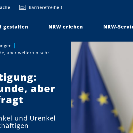
rache
Barrierefreiheit
 gestalten
NRW erleben
NRW-Servi
lungen
e, aber weiterhin sehr
tigung:
nde, aber
fragt
nkel und Urenkel
chäftigen