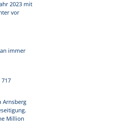
ahr 2023 mit
nter vor
 man immer
 717
n Arnsberg
seitigung.
e Million