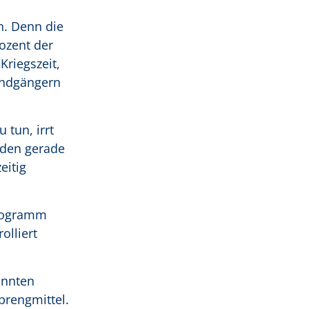
n. Denn die
ozent der
riegszeit,
indgängern
tun, irrt
rden gerade
eitig
ilogramm
lliert
annten
rengmittel.