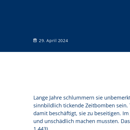
o
n
29. April 2024
Lange Jahre schlummern sie unbemerkt i
sinnbildlich tickende Zeitbomben sein.
damit beschäftigt, sie zu beseitigen. 
und unschädlich machen mussten. Das s
1.443).