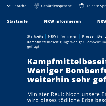
D
Sprache
Gebärdensprache
Leichte Sp
M
i
r
e
e
Startseite
NRW informieren
NRW
t
k
t
a
Startseite
NRW informieren
Pressemittei
Sie sind hier:
z
Kampfmittelbeseitigung: Weniger Bombenfund
n
u
gefragt
m
a
I
Kampfmittelbesei
v
n
Weniger Bombenfu
h
i
a
weiterhin sehr ge
g
l
t
a
Minister Reul: Noch unsere E
t
wird dieses tödliche Erbe bes
i