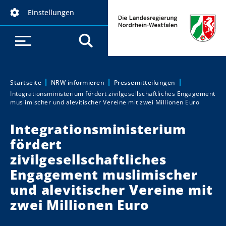
D
Einstellungen
i
r
e
k
t
z
Startseite
NRW informieren
Pressemitteilungen
Sie sind hier:
Integrationsministerium fördert zivilgesellschaftliches Engagement
u
muslimischer und alevitischer Vereine mit zwei Millionen Euro
m
I
Integrationsministerium
n
fördert
h
zivilgesellschaftliches
a
Engagement muslimischer
l
t
und alevitischer Vereine mit
zwei Millionen Euro