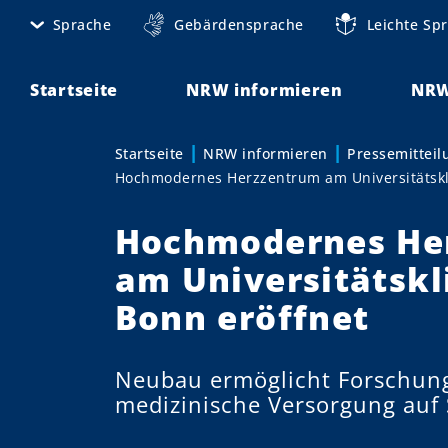
D
Sprache
Gebärdensprache
Leichte Sp
M
i
r
e
e
Startseite
NRW informieren
NRW
t
k
t
a
Startseite
NRW informieren
Pressemittei
Sie sind hier:
z
Hochmodernes Herzzentrum am Universitätskl
n
u
m
a
Hochmodernes He
I
v
n
am Universitätsk
h
i
Bonn eröffnet
a
g
l
t
a
Neubau ermöglicht Forschung
medizinische Versorgung auf 
t
i