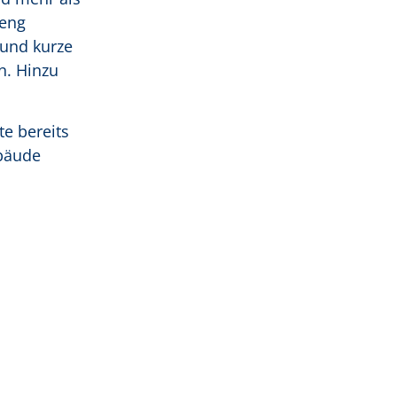
 eng
 und kurze
n. Hinzu
e bereits
ebäude