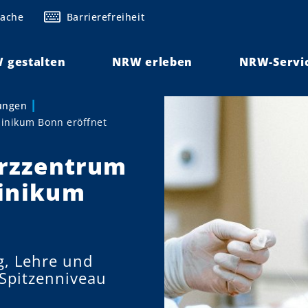
rache
Barrierefreiheit
 gestalten
NRW erleben
NRW-Servi
lungen
inikum Bonn eröffnet
rzzentrum
linikum
, Lehre und
Spitzenniveau