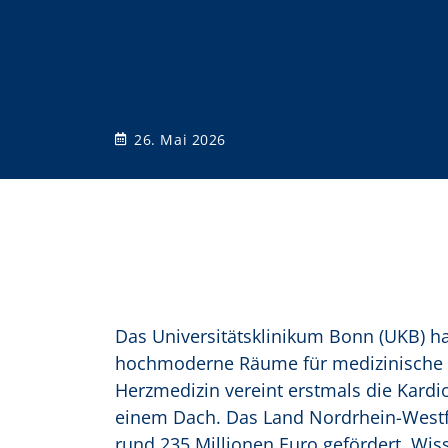
o
n
26. Mai 2026
Das Universitätsklinikum Bonn (UKB) h
hochmoderne Räume für medizinische V
Herzmedizin vereint erstmals die Kard
einem Dach. Das Land Nordrhein-Westf
rund 235 Millionen Euro gefördert. Wis