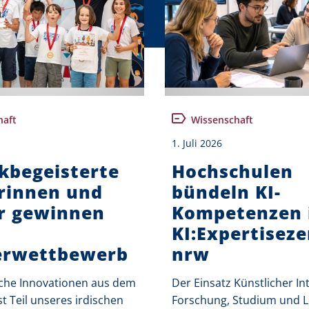
haft
Wissenschaft
1. Juli 2026
kbegeisterte
Hochschulen
rinnen und
bündeln KI-
r gewinnen
Kompetenzen 
KI:Expertisez
erwettbewerb
nrw
che Innovationen aus dem
Der Einsatz Künstlicher Int
st Teil unseres irdischen
Forschung, Studium und L