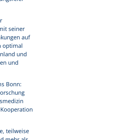
r
it seiner
nkungen auf
 optimal
inland und
nen und
ms Bonn:
Forschung
tsmedizin
 Kooperation
, teilweise
nd mehr als