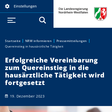
D
Einstellungen
i
r
e
k
t
z
Startseite
NRW informieren
Pressemitteilungen
Sie sind hier:
Quereinstieg in hausärztliche Tätigkeit
u
m
Erfolgreiche Vereinbarung
I
zum Quereinstieg in die
n
h
hausärztliche Tätigkeit wird
a
fortgesetzt
l
t
19. Dezember 2023