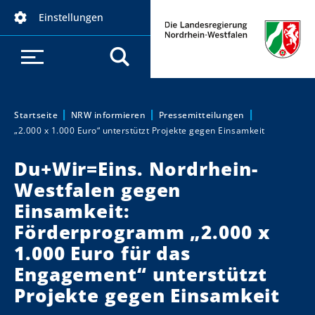
D
Einstellungen
i
r
e
k
t
z
Startseite
NRW informieren
Pressemitteilungen
Sie sind hier:
„2.000 x 1.000 Euro“ unterstützt Projekte gegen Einsamkeit
u
m
Du+Wir=Eins. Nordrhein-
I
Westfalen gegen
n
h
Einsamkeit:
a
Förderprogramm „2.000 x
l
1.000 Euro für das
t
Engagement“ unterstützt
Projekte gegen Einsamkeit