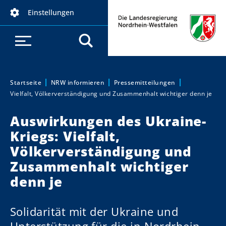
D
Einstellungen
i
r
e
k
t
z
Startseite
NRW informieren
Pressemitteilungen
Sie sind hier:
Vielfalt, Völkerverständigung und Zusammenhalt wichtiger denn je
u
m
Auswirkungen des Ukraine-
I
Kriegs: Vielfalt,
n
h
Völkerverständigung und
a
Zusammenhalt wichtiger
l
denn je
t
Solidarität mit der Ukraine und