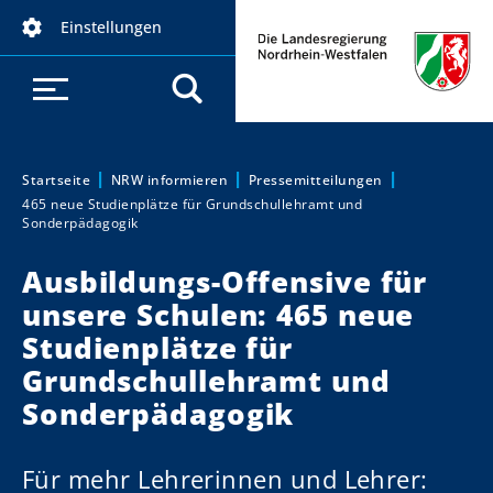
D
Einstellungen
i
r
e
k
t
z
Startseite
NRW informieren
Pressemitteilungen
Sie sind hier:
465 neue Studienplätze für Grundschullehramt und
u
Sonderpädagogik
m
I
Ausbildungs-Offensive für
n
unsere Schulen: 465 neue
h
Studienplätze für
a
Grundschullehramt und
l
t
Sonderpädagogik
Für mehr Lehrerinnen und Lehrer: