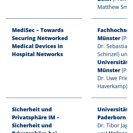
Matthew Smit
MediSec – Towards
Fachhochsch
Securing Networked
Münster
(Prof
Medical Devices in
Dr. Sebastian
Hospital Networks
Schinzel) und
Universität
Münster
(Prof
Dr. Uwe Fried
Haverkamp)
Sicherheit und
Universität
Privatsphäre IM –
Paderborn
(P
Sicherheit und
Dr. Tibor Jager