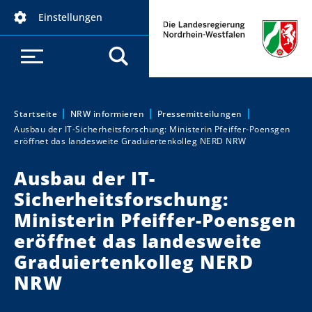
D
Einstellungen
i
r
e
k
t
z
Startseite
NRW informieren
Pressemitteilungen
Sie sind hier:
Ausbau der IT-Sicherheitsforschung: Ministerin Pfeiffer-Poensgen
u
eröffnet das landesweite Graduiertenkolleg NERD NRW
m
I
Ausbau der IT-
n
Sicherheitsforschung:
h
Ministerin Pfeiffer-Poensgen
a
eröffnet das landesweite
l
t
Graduiertenkolleg NERD
NRW