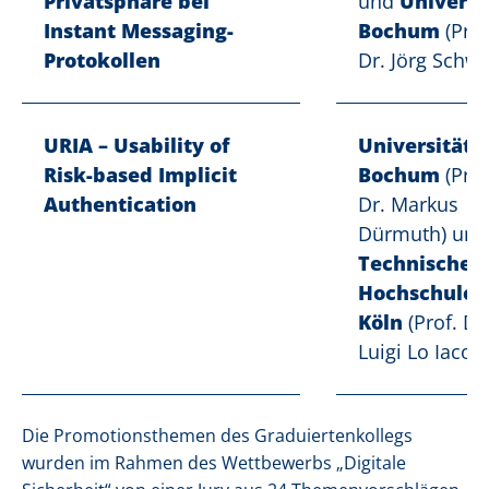
Privatsphäre bei
und
Universi
Instant Messaging-
Bochum
(Prof
Protokollen
Dr. Jörg Schw
URIA – Usability of
Universität
Risk-based Implicit
Bochum
(Prof
Authentication
Dr. Markus
Dürmuth) und
Technische
Hochschule
Köln
(Prof. Dr
Luigi Lo Iacon
Die Promotionsthemen des Graduiertenkollegs
wurden im Rahmen des Wettbewerbs „Digitale