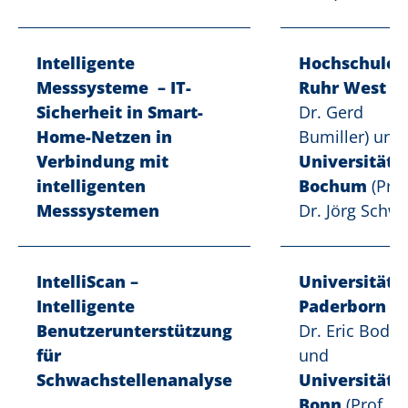
Intelligente
Hochschule
Messsysteme – IT-
Ruhr West
(P
Sicherheit in Smart-
Dr. Gerd
Home-Netzen in
Bumiller) und
Verbindung mit
Universität
intelligenten
Bochum
(Prof
Messsystemen
Dr. Jörg Schw
IntelliScan –
Universität
Intelligente
Paderborn
(P
Benutzerunterstützung
Dr. Eric Bodde
für
und
Schwachstellenanalyse
Universität
Bonn
(Prof. Dr