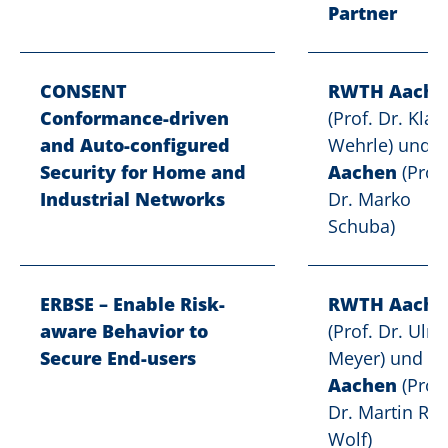
Partner
CONSENT
RWTH Aache
Conformance-driven
(Prof. Dr. Klau
and Auto-configured
Wehrle) und
F
Security for Home and
Aachen
(Prof.
Industrial Networks
Dr. Marko
Schuba)
ERBSE – Enable Risk-
RWTH Aache
aware Behavior to
(Prof. Dr. Ulri
Secure End-users
Meyer) und
F
Aachen
(Prof.
Dr. Martin R.
Wolf)