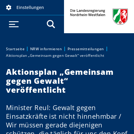
D
Einstellungen
i
r
e
k
t
z
Startseite
NRW informieren
Pressemitteilungen
Sie sind hier:
Aktionsplan „Gemeinsam gegen Gewalt“ veröffentlicht
u
m
Aktionsplan „Gemeinsam
I
gegen Gewalt“
n
h
veröffentlicht
a
l
Minister Reul: Gewalt gegen
t
Einsatzkräfte ist nicht hinnehmbar /
Wir müssen gerade diejenigen
schützen, die täglich für uns den Kopf