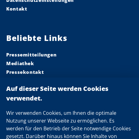
Datenschutzeinstellungen
Kontakt
Beliebte Links
Pressemitteilungen
Mediathek
Pressekontakt
Ministerpräsident
Landeskabinett
Einsamkeit
Newsletter
Wir verwenden Cookies, um Ihnen die optimale
Nutzung unserer Webseite zu ermöglichen. Es
werden für den Betrieb der Seite notwendige Cookies
Folgen Sie uns
gesetzt. Darüber hinaus können Sie Inhalte von