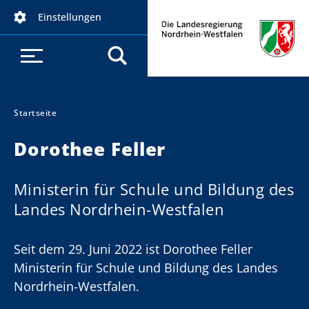
D
Einstellungen
i
r
e
k
t
z
Startseite
Sie sind hier:
u
Dorothee Feller
m
I
n
Ministerin für Schule und Bildung des
h
Landes Nordrhein-Westfalen
a
l
Seit dem 29. Juni 2022 ist Dorothee Feller
t
Ministerin für Schule und Bildung des Landes
Nordrhein-Westfalen.