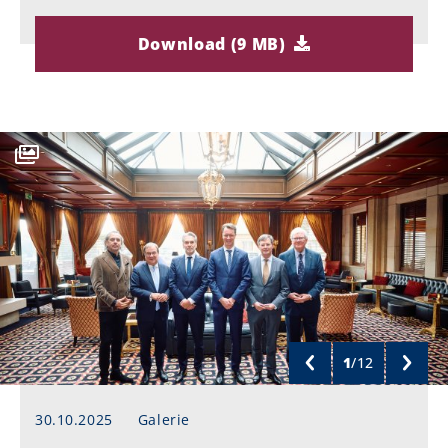
Download (9 MB)
1
/
12
30.10.2025
Galerie