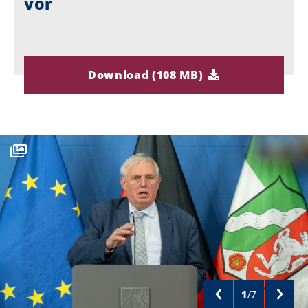
vor
Download (108 MB)
1
/
7