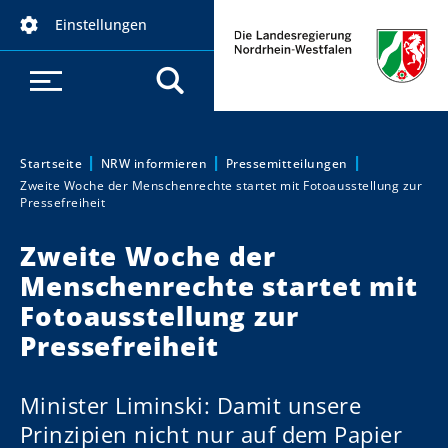
D
Einstellungen
i
r
e
k
t
z
Startseite
NRW informieren
Pressemitteilungen
Sie sind hier:
Zweite Woche der Menschenrechte startet mit Fotoausstellung zur
u
Pressefreiheit
m
I
Zweite Woche der
n
Menschenrechte startet mit
h
Fotoausstellung zur
a
Pressefreiheit
l
t
Minister Liminski: Damit unsere
Prinzipien nicht nur auf dem Papier