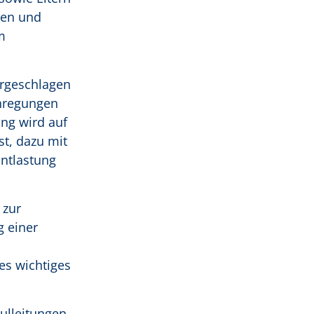
nen und
m
orgeschlagen
Anregungen
ung wird auf
t, dazu mit
ntlastung
 zur
g einer
es wichtiges
ulleitungen