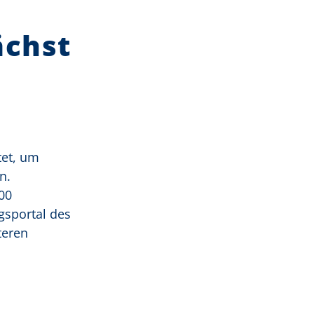
ächst
tet, um
n.
00
gsportal des
teren