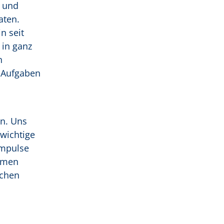
n und
aten.
n seit
 in ganz
n
r Aufgaben
n
en. Uns
 wichtige
Impulse
ahmen
ichen