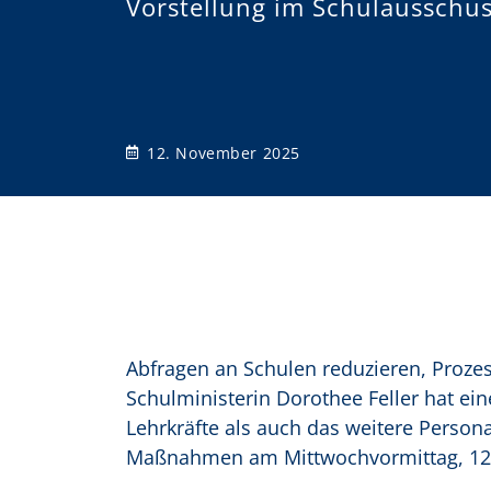
Vorstellung im Schulausschus
o
n
12. November 2025
Abfragen an Schulen reduzieren, Prozess
Schulministerin Dorothee Feller hat ei
Lehrkräfte als auch das weitere Personal
Maßnahmen am Mittwochvormittag, 12.