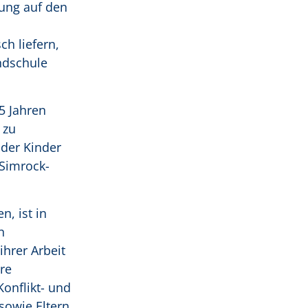
nung auf den
h liefern,
ndschule
5 Jahren
 zu
 der Kinder
-Simrock-
, ist in
n
ihrer Arbeit
re
onflikt- und
sowie Eltern