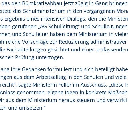
das den Bürokratieabbau jetzt zügig in Gang bringe
beitete das Schulministerium in den vergangenen Mon
Ergebnis eines intensiven Dialogs, den die Ministeri
 Leben gerufenen „AG Schulleitung“ und Schulleitungen
innen und Schulleiter haben dem Ministerium in viele
ahlreiche Vorschläge zur Reduzierung administrative
ie Fachabteilungen gesichtet und einer umfassende
ischen Prüfung unterzogen.
slang ihre Gedanken formuliert und sich beteiligt hab
ngen aus dem Arbeitsalltag in den Schulen und viele
eicht“, sagte Ministerin Feller im Ausschuss, „diese 
um Anlass genommen, eigene Ideen in konkrete Maßn
r aus dem Ministerium heraus steuern und verwirkl
iten und umsetzen.“