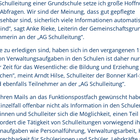
Schulleitung einer Grundschule setze ich große Hoff
 Abfragen. Wir sind der Meinung, dass gut gepflegte
ehbar sind, sicherlich viele Informationen automatisc
sind“, sagt Anke Rieke, Leiterin der Gemeinschaftsgru
ehmerin an der „AG Schulleitung“.
e zu erledigen sind, haben sich in den vergangenen 1
on Verwaltungsaufgaben in den Schulen ist daher nur
Zeit für das Wesentliche: die Bildung und Erziehung
hen“, meint Arndt Hilse, Schulleiter der Bonner Karl
 ebenfalls Teilnehmer an der „AG Schulleitung“.
 ihren Mails an das Funktionspostfach gewünscht haben
nzelfall offenbar nicht als Information in den Schule
en und Schulleiter sich die Möglichkeit, einen Teil 
ordert die Tätigkeit von Schulleitungen vorwiegend ih
naufgaben wie Personalführung, Verwaltungsarbeit, K
chbarkeit für Schülerinnen und Schüler, Lehrkräfte 