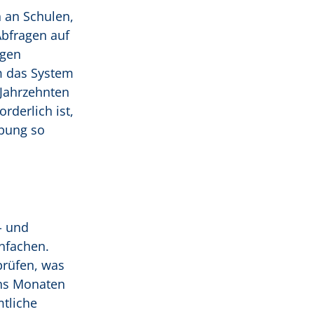
 an Schulen,
Abfragen auf
agen
m das System
 Jahrzehnten
rderlich ist,
ebung so
- und
nfachen.
prüfen, was
chs Monaten
mtliche