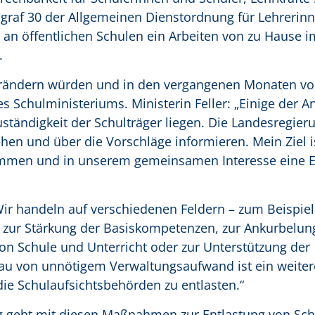
ragraf 30 der Allgemeinen Dienstordnung für Lehrerin
r an öffentlichen Schulen ein Arbeiten von zu Hause i
.
verändern würden und in den vergangenen Monaten v
es Schulministeriums. Ministerin Feller: „Einige der 
ständigkeit der Schulträger liegen. Die Landesregier
n und über die Vorschläge informieren. Mein Ziel is
kommen und in unserem gemeinsamen Interesse eine E
Wir handeln auf verschiedenen Feldern – zum Beispiel
 zur Stärkung der Basiskompetenzen, zur Ankurbelun
on Schule und Unterricht oder zur Unterstützung der
bau von unnötigem Verwaltungsaufwand ist ein weiter
ie Schulaufsichtsbehörden zu entlasten.“
g geht mit diesen Maßnahmen zur Entlastung von Sch