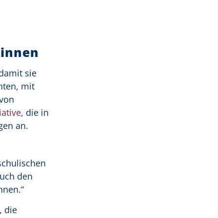
ewinnen
 damit sie
hten, mit
 von
iative
, die in
ngen an.
 schulischen
auch den
önnen.“
, die