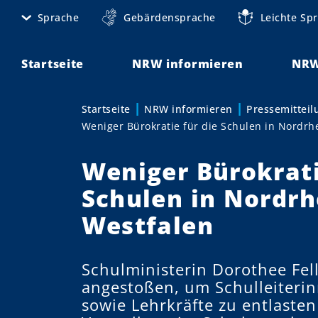
D
Sprache
Gebärdensprache
Leichte Sp
M
i
r
e
e
Startseite
NRW informieren
NRW
t
k
t
a
Startseite
NRW informieren
Pressemittei
Sie sind hier:
z
Weniger Bürokratie für die Schulen in Nordrh
n
u
m
a
Weniger Bürokrati
I
v
n
Schulen in Nordrh
h
i
Westfalen
a
g
l
t
a
Schulministerin Dorothee Fell
angestoßen, um Schulleiterin
t
sowie Lehrkräfte zu entlasten
i