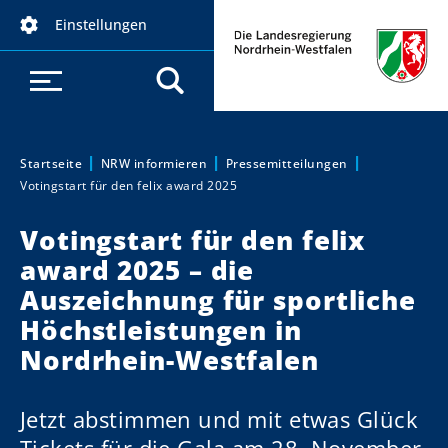
D
Einstellungen
i
r
e
k
t
z
Startseite
NRW informieren
Pressemitteilungen
Sie sind hier:
Votingstart für den felix award 2025
u
m
Votingstart für den felix
I
award 2025 – die
n
h
Auszeichnung für sportliche
a
Höchstleistungen in
l
Nordrhein-Westfalen
t
Jetzt abstimmen und mit etwas Glück