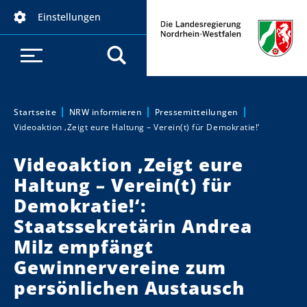
D
Einstellungen
i
r
e
k
t
z
Startseite
NRW informieren
Pressemitteilungen
Sie sind hier:
Videoaktion ‚Zeigt eure Haltung – Verein(t) für Demokratie!‘
u
m
Videoaktion ‚Zeigt eure
I
Haltung – Verein(t) für
n
h
Demokratie!‘:
a
Staatssekretärin Andrea
l
Milz empfängt
t
Gewinnervereine zum
persönlichen Austausch