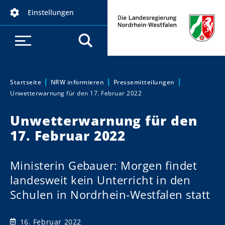
D
Einstellungen
i
r
e
k
t
z
Startseite
NRW informieren
Pressemitteilungen
Sie sind hier:
Unwetterwarnung für den 17. Februar 2022
u
m
Unwetterwarnung für den
I
17. Februar 2022
n
h
a
Ministerin Gebauer: Morgen findet
l
landesweit kein Unterricht in den
t
Schulen in Nordrhein-Westfalen statt
16. Februar 2022