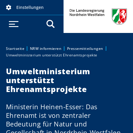
D
Einstellungen
i
r
e
k
t
z
Startseite
NRW informieren
Pressemitteilungen
Sie sind hier:
Umweltministerium unterstützt Ehrenamtsprojekte
u
m
Umweltministerium
I
unterstützt
n
h
Ehrenamtsprojekte
a
l
Ministerin Heinen-Esser: Das
t
Ehrenamt ist von zentraler
Bedeutung für Natur und
Gesellschaft in Nordrhein-Westfalen.