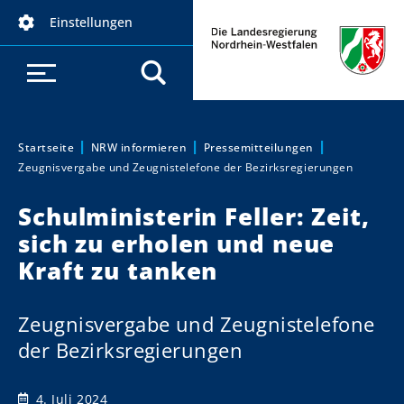
D
Einstellungen
i
r
e
k
t
z
Startseite
NRW informieren
Pressemitteilungen
Sie sind hier:
Zeugnisvergabe und Zeugnistelefone der Bezirksregierungen
u
m
Schulministerin Feller: Zeit,
I
sich zu erholen und neue
n
h
Kraft zu tanken
a
l
Zeugnisvergabe und Zeugnistelefone
t
der Bezirksregierungen
4. Juli 2024