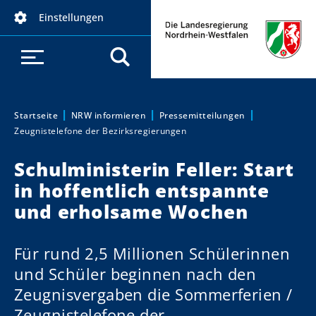
D
Einstellungen
i
r
e
k
t
z
Startseite
NRW informieren
Pressemitteilungen
Sie sind hier:
Zeugnistelefone der Bezirksregierungen
u
m
Schulministerin Feller: Start
I
in hoffentlich entspannte
n
h
und erholsame Wochen
a
l
Für rund 2,5 Millionen Schülerinnen
t
und Schüler beginnen nach den
Zeugnisvergaben die Sommerferien /
Zeugnistelefone der