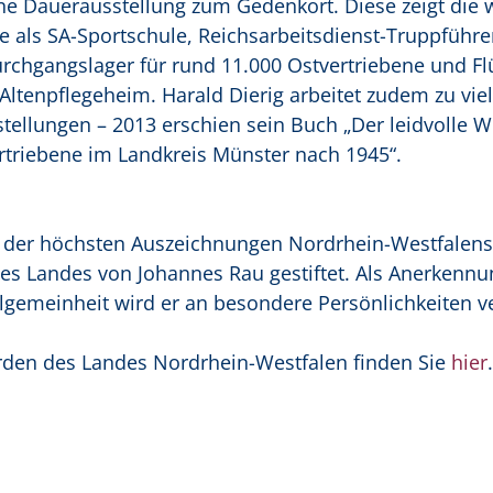
ne Dauerausstellung zum Gedenkort. Diese zeigt die 
e als SA-Sportschule, Reichsarbeitsdienst-Truppführe
urchgangslager für rund 11.000 Ostvertriebene und Fl
ltenpflegeheim. Harald Dierig arbeitet zudem zu viel
estellungen – 2013 erschien sein Buch „Der leidvolle 
triebene im Landkreis Münster nach 1945“.
ne der höchsten Auszeichnungen Nordrhein-Westfalen
es Landes von Johannes Rau gestiftet. Als Anerkennu
llgemeinheit wird er an besondere Persönlichkeiten ve
rden des Landes Nordrhein-Westfalen finden Sie
hier
.