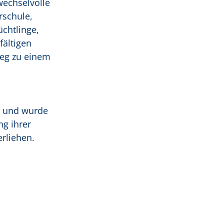
wechselvolle
rschule,
üchtlinge,
fältigen
Weg zu einem
s und wurde
ng ihrer
rliehen.