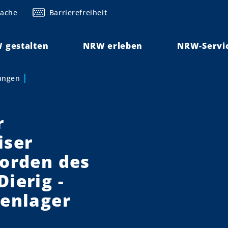
rache
Barrierefreiheit
 gestalten
NRW erleben
NRW-Servi
lungen
r
iser
torden des
ierig -
kenlager