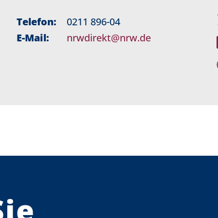
Telefon:
0211 896-04
E-Mail:
nrwdirekt@nrw.de
Sie