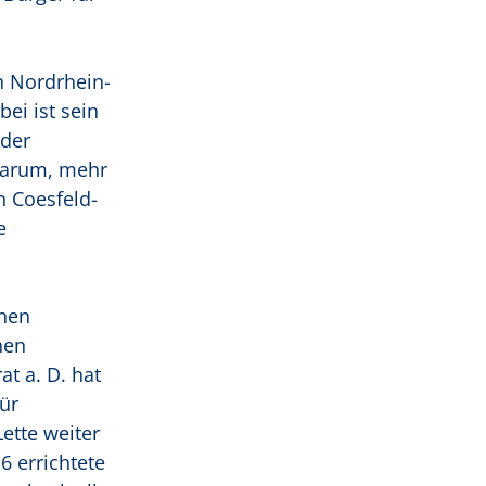
n Nordrhein-
ei ist sein
 der
 darum, mehr
n Coesfeld-
e
chen
hen
t a. D. hat
ür
ette weiter
6 errichtete