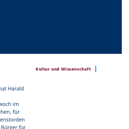
Kultur und Wissenschaft
hat Harald
twoch im
ehen, für
ienstorden
 Bürger für