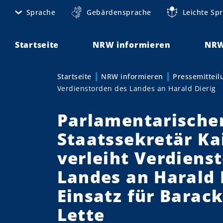
D
Sprache
Gebärdensprache
Leichte Sp
M
i
r
e
e
Startseite
NRW informieren
NRW
t
k
t
a
Startseite
NRW informieren
Pressemittei
Sie sind hier:
z
Verdienstorden des Landes an Harald Dierig
n
u
m
a
Parlamentarische
I
v
n
Staatssekretär Ka
h
i
verleiht Verdiens
a
g
l
Landes an Harald D
t
a
Einsatz für Barac
t
Lette
i