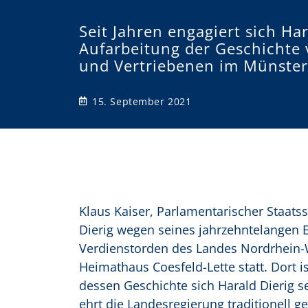
o
Seit Jahren engagiert sich Har
Aufarbeitung der Geschichte 
n
und Vertriebenen im Münster
15. September 2021
Klaus Kaiser, Parlamentarischer Staats
Dierig wegen seines jahrzehntelangen E
Verdienstorden des Landes Nordrhein-
Heimathaus Coesfeld-Lette statt. Dort i
dessen Geschichte sich Harald Dierig s
ehrt die Landesregierung traditionell g