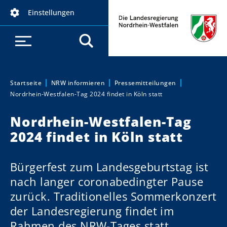
D
Einstellungen
i
r
e
k
t
z
Startseite
NRW informieren
Pressemitteilungen
Sie sind hier:
Nordrhein-Westfalen-Tag 2024 findet in Köln statt
u
m
Nordrhein-Westfalen-Tag
I
2024 findet in Köln statt
n
h
a
Bürgerfest zum Landesgeburtstag ist
l
nach langer coronabedingter Pause
t
zurück. Traditionelles Sommerkonzert
der Landesregierung findet im
Rahmen des NRW-Tages statt